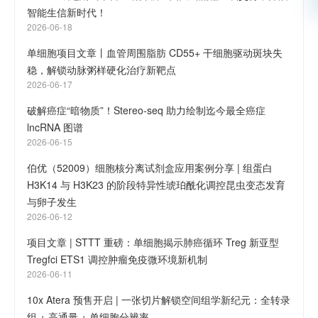
智能生信新时代！
2026-06-18
单细胞项目文章丨血管周围脂肪 CD55+ 干细胞驱动斑块失
稳，解锁动脉粥样硬化治疗新靶点
2026-06-17
破解癌症“暗物质”！Stereo-seq 助力绘制迄今最全癌症
lncRNA 图谱
2026-06-15
伯优（52009）细胞核分离试剂盒应用案例分享 | 组蛋白
H3K14 与 H3K23 的阶段特异性琥珀酰化调控昆虫变态发育
与卵子发生
2026-06-12
项目文章 | STTT 重磅：单细胞揭示肺癌循环 Treg 新亚型
Tregfci ETS1 调控肿瘤免疫微环境新机制
2026-06-11
10x Atera 预售开启 | 一张切片解锁空间组学新纪元：全转录
组 + 高通量 + 单细胞分辨率