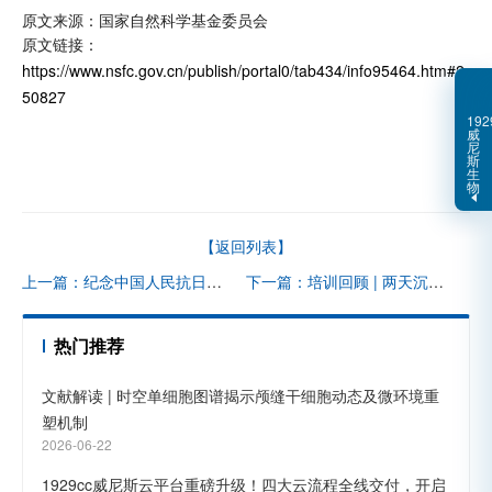
原文来源：国家自然科学基金委员会
原文链接：
https://www.nsfc.gov.cn/publish/portal0/tab434/info95464.htm#2
50827
192
威
尼
斯
生
物
【返回列表】
上一篇：纪念中国人民抗日战争暨世界反法西斯战争胜利八十周年
下一篇：培训回顾 | 两天沉浸式充电！1929cc威尼斯生物时空组学实战营圆满落幕，科研力 MAX 起飞～
热门推荐
文献解读 | 时空单细胞图谱揭示颅缝干细胞动态及微环境重
塑机制
2026-06-22
1929cc威尼斯云平台重磅升级！四大云流程全线交付，开启